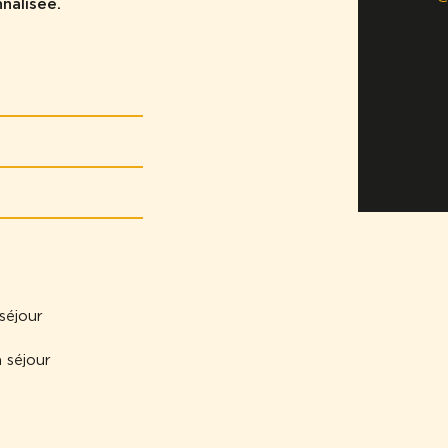
nnalisée.
 séjour
n séjour