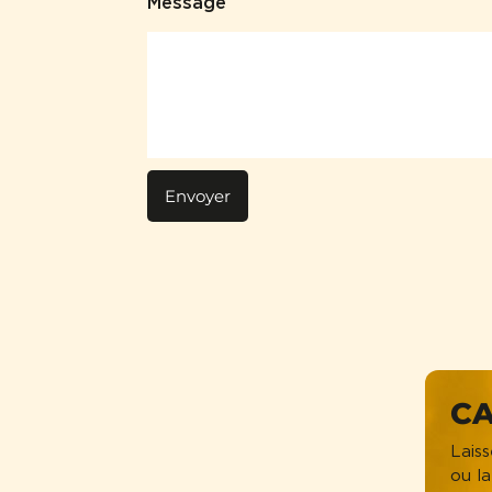
Message
Envoyer
CA
Laiss
ou la