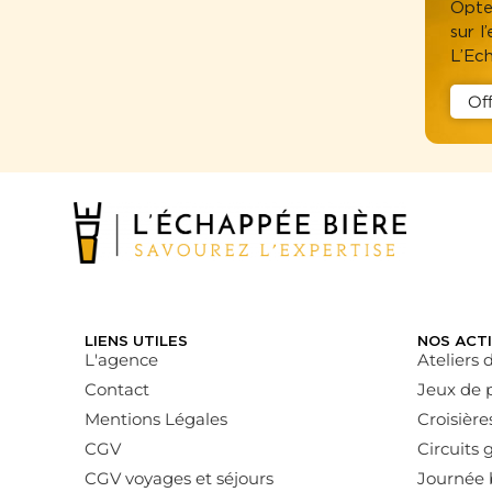
Opte
sur l
L’Ec
Of
LIENS UTILES
NOS ACTI
L'agence
Ateliers 
Contact
Jeux de p
Mentions Légales
Croisière
CGV
Circuits 
CGV voyages et séjours
Journée 