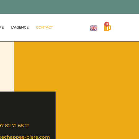
0
RE
L’AGENCE
CONTACT
07 82 71 68 21
@echappee-biere.com