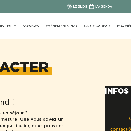
LE BLOG
L'AGENDA
TIVITÉS
VOYAGES
EVÉNEMENTS PRO
CARTE CADEAU
BOX BIÈ
ACTER
INFOS
nd !
u un séjour ?
r-mesure. Que vous soyez un
un particulier, nous pouvons
contact