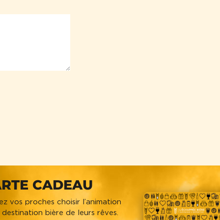
RTE CADEAU
ez vos proches choisir l’animation
 destination bière de leurs rêves.