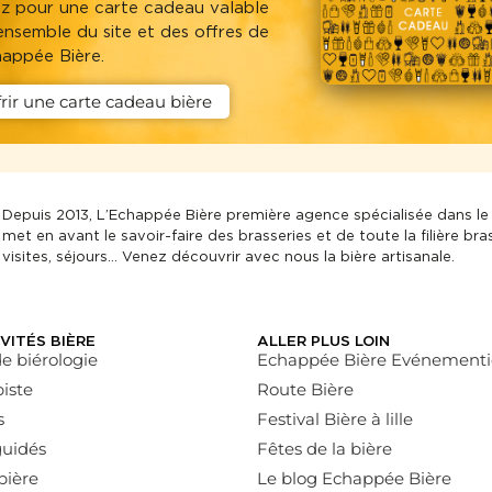
z pour une carte cadeau valable
’ensemble du site et des offres de
happée Bière.
frir une carte cadeau bière
Depuis 2013, L’Echappée Bière première agence spécialisée dans le
met en avant le savoir-faire des brasseries et de toute la filière bra
visites, séjours… Venez découvrir avec nous la bière artisanale.
VITÉS BIÈRE
ALLER PLUS LOIN
de biérologie
Echappée Bière Evénementi
iste
Route Bière
s
Festival Bière à lille
guidés
Fêtes de la bière
bière
Le blog Echappée Bière