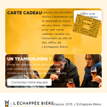
CARTE CADEAU
Laissez vos proches
Offrir une
choisir l’animation ou
carte cadeau
bière
la destination bière
de ses rêves. Optez
pour une carte
cadeau valable sur
l’ensemble du site et
des offres de
L’Echappée Bière.
UN TEAMBUILDING ?
Envie de réaliser cette activité avec
vos collègues lors d’un teambuilding ?
Contactez notre équipe événementielle
Contactez notre équipe
Depuis 2013, L’Echappée Bière