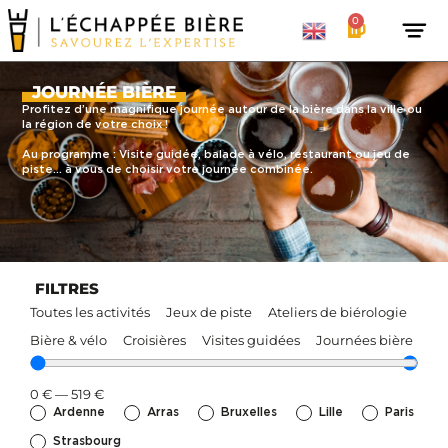
0
JOURNÉE BIÈRE
Profitez d’une magnifique journée autour de la bière dans la ville ou
la région de votre choix !
Au programme : Visite guidée, balade à vélo, restaurant ou jeu de
piste… à vous de choisir votre journée combinée.
FILTRES
Toutes les activités
Jeux de piste
Ateliers de biérologie
Bière & vélo
Croisières
Visites guidées
Journées bière
0
€
—
519
€
Ardenne
Arras
Bruxelles
Lille
Paris
Strasbourg