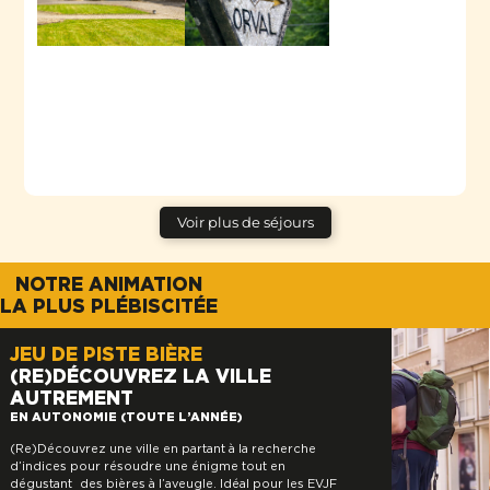
Voir plus de séjours
NOTRE ANIMATION
LA PLUS PLÉBISCITÉE
JEU DE PISTE BIÈRE
(RE)DÉCOUVREZ LA VILLE
AUTREMENT
EN AUTONOMIE (TOUTE L’ANNÉE)
(Re)Découvrez une ville en partant à la recherche
d’indices pour résoudre une énigme tout en
dégustant des bières à l’aveugle. Idéal pour les EVJF