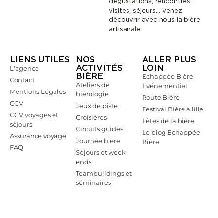
dégustations, rencontres,
visites, séjours… Venez
découvrir avec nous la bière
artisanale.
LIENS UTILES
NOS
ALLER PLUS
ACTIVITÉS
LOIN
L'agence
BIÈRE
Echappée Bière
Contact
Ateliers de
Evénementiel
Mentions Légales
biérologie
Route Bière
CGV
Jeux de piste
Festival Bière à lille
CGV voyages et
Croisières
Fêtes de la bière
séjours
Circuits guidés
Le blog Echappée
Assurance voyage
Journée bière
Bière
FAQ
Séjours et week-
ends
Teambuildings et
séminaires