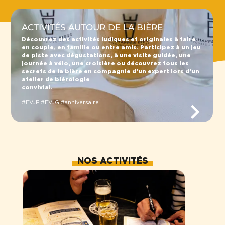
ACTIVITÉS AUTOUR DE LA BIÈRE
Découvrez des activités ludiques et originales à faire
en couple, en famille ou entre amis. Participez à un jeu
de piste avec dégustations, à une visite guidée, une
journée à vélo, une croisière ou découvrez tous les
secrets de la bière en compagnie d’un expert lors d’un
atelier de biérologie
convivial.
#EVJF #EVJG #anniversaire
NOS ACTIVITÉS