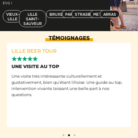
EVG !
VIEUX-
LILLE
BRUXELLES
PARIS
STRASBOURG
METZ
ARRAS
LILLE
SAINT-
SAUVEUR
TÉMOIGNAGES
LILLE BEER TOUR
★
★
★
★
★
UNE VISITE AU TOP
Une visite très intéressante culturellement et
gustativement, bien qu’étant lilloise. Une guide au top,
intervention vivante laissant une belle part à nos
questions.