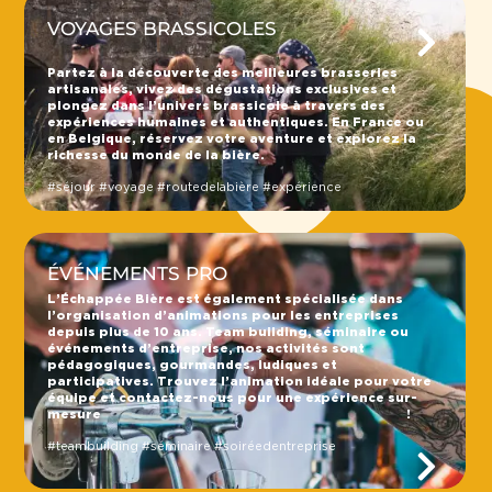
VOYAGES BRASSICOLES
Partez à la découverte des meilleures brasseries
artisanales, vivez des dégustations exclusives et
plongez dans l’univers brassicole à travers des
expériences humaines et authentiques. En France ou
en Belgique, réservez votre aventure et explorez la
richesse du monde de la bière.
#séjour #voyage #routedelabière #expérience
ÉVÉNEMENTS PRO
L’Échappée Bière est également spécialisée dans
l’organisation d’animations pour les entreprises
depuis plus de 10 ans. Team building, séminaire ou
événements d’entreprise, nos activités sont
pédagogiques, gourmandes, ludiques et
participatives. Trouvez l’animation idéale pour votre
équipe et contactez-nous pour une expérience sur-
mesure !
#teambuilding #séminaire #soiréedentreprise