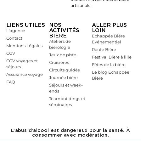
artisanale.
LIENS UTILES
NOS
ALLER PLUS
ACTIVITÉS
LOIN
L'agence
BIÈRE
Echappée Bière
Contact
Ateliers de
Evénementiel
Mentions Légales
biérologie
Route Bière
CGV
Jeux de piste
Festival Bière à lille
CGV voyages et
Croisières
Fêtes de la bière
séjours
Circuits guidés
Le blog Echappée
Assurance voyage
Journée bière
Bière
FAQ
Séjours et week-
ends
Teambuildings et
séminaires
L’abus d’alcool est dangereux pour la santé. À
consommer avec modération.