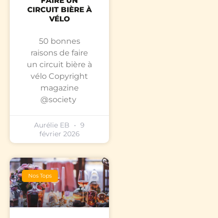
FAIRE UN
CIRCUIT BIÈRE À
VÉLO
50 bonnes
raisons de faire
un circuit bière à
vélo Copyright
magazine
@society
Aurélie EB
9
février 2026
Nos Tops