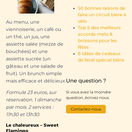
50 bonnes raisons de
faire un circuit bière à
vélo
Au menu, une
Top 5 des meilleurs
viennoiserie, un café ou
accords mets &
un thé, un jus, une
boissons pour les
assiette salée (mezze de
fêtes
bouchées) et une
8 idées de cadeaux
assiette sucrée (un
de Noël spécial bière
gâteau et une salade de
fruit). Un brunch simple
Une question ?
mais efficace et délicieux.
Formule 23 euros, sur
Si vous avez la moindre
question, écrivez nous
réservation. 1 dimanche
par mois. 2 services :
Contactez-nous
11h30 et 13h30.
Le chaleureux – Sweet
Flamingo