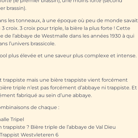
us forte (le premier brassin), une moins forte (second
er brassin).
 dans les tonneaux, à une époque où peu de monde savai
3 croix. 3 croix pour triple, la bière la plus forte ! Cette
erie de l’abbaye de Westmalle dans les années 1930 à qui
ans l’univers brassicole.
cool plus élevée et une saveur plus complexe et intense.
 trappiste mais une bière trappiste vient forcément
ère triple n’est pas forcément d’abbaye ni trappiste. Et
cément fabriqué au sein d’une abbaye.
combinaisons de chaque :
lle Tripel
n trappiste ?
Bière triple de l’abbaye de Val Dieu
 Trappist Westvleteren 6