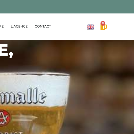
0
RE
L’AGENCE
CONTACT
E,