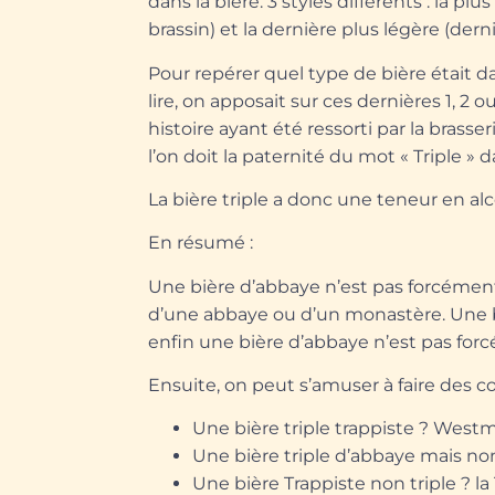
dans la bière. 3 styles différents : la pl
brassin) et la dernière plus légère (derni
Pour repérer quel type de bière était
lire, on apposait sur ces dernières 1, 2 ou 
histoire ayant été ressorti par la brass
l’on doit la paternité du mot « Triple » d
La bière triple a donc une teneur en al
En résumé :
Une bière d’abbaye n’est pas forcément
d’une abbaye ou d’un monastère. Une bi
enfin une bière d’abbaye n’est pas for
Ensuite, on peut s’amuser à faire des 
Une bière triple trappiste ?
Westma
Une bière triple d’abbaye mais no
Une bière Trappiste non triple ?
la