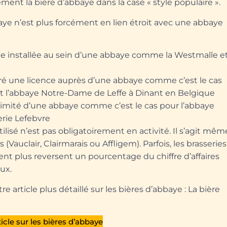
blement
la bière d’abbaye dans la case « style populaire ».
aye n’est plus forcément en lien étroit avec une abbaye
ie installée au sein d’une abbaye comme la Westmalle e
éré une licence auprès d’une abbaye comme c’est le cas
et l’abbaye Notre-Dame de Leffe à Dinant en Belgique
oximité d’une abbaye comme c’est le cas pour l’abbaye
serie Lefebvre
tilisé n’est pas obligatoirement en activité. Il s’agit mêm
Vauclair, Clairmarais ou Affligem). Parfois, les brasseries
ent plus reversent un pourcentage du chiffre d’affaires
ux.
re article plus détaillé sur les bières d’abbaye : La bière
?
rticle sur les bières d’abbaye