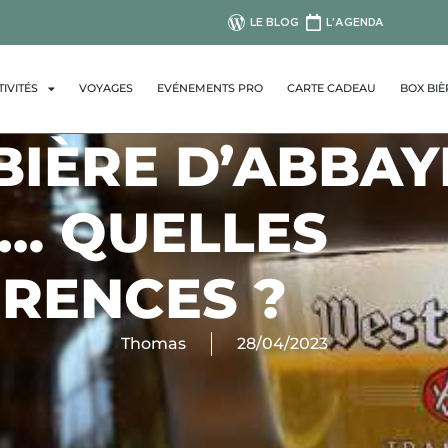
LE BLOG
L'AGENDA
TIVITÉS
VOYAGES
EVÉNEMENTS PRO
CARTE CADEAU
BOX BIÈ
BIÈRE D’ABBAY
E… QUELLES
ÉRENCES ?
Thomas
28/04/2023